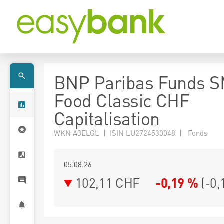
BNP Paribas Funds 
Food Classic CHF
Capitalisation
WKN A3ELGL | ISIN LU2724530048 | Fonds
05.08.26
102,11 CHF
-0,19 %
(
-0,