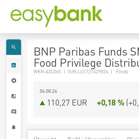
BNP Paribas Funds 
Food Privilege Distrib
WKN A3C065 | ISIN LU1721429824 | Fonds
06.08.26
110,27 EUR
+0,18 %
(
+0