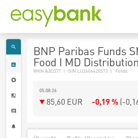
BNP Paribas Funds 
Food I MD Distributio
WKN A3ED7T | ISIN LU2606420573 | Fonds
05.08.26
85,60 EUR
-0,19 %
(
-0,1