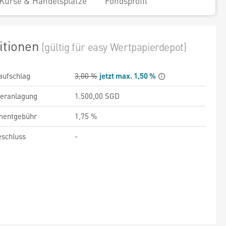
Kurse & Handelsplätze
Fondsprofil
itionen
(gültig für easy Wertpapierdepot)
aufschlag
3,00 %
jetzt max. 1,50 %
veranlagung
1.500,00 SGD
entgebühr
1,75 %
schluss
-