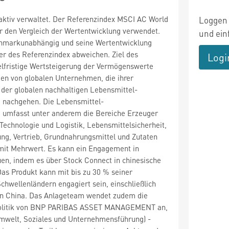
aktiv verwaltet. Der Referenzindex MSCI AC World
Loggen 
r den Vergleich der Wertentwicklung verwendet.
und ein
chmarkunabhängig und seine Wertentwicklung
er des Referenzindex abweichen. Ziel des
Logi
telfristige Wertsteigerung der Vermögenswerte
ien von globalen Unternehmen, die ihrer
n der globalen nachhaltigen Lebensmittel-
 nachgehen. Die Lebensmittel-
 umfasst unter anderem die Bereiche Erzeuger
Technologie und Logistik, Lebensmittelsicherheit,
ng, Vertrieb, Grundnahrungsmittel und Zutaten
mit Mehrwert. Es kann ein Engagement in
en, indem es über Stock Connect in chinesische
 Das Produkt kann mit bis zu 30 % seiner
hwellenländern engagiert sein, einschließlich
n China. Das Anlageteam wendet zudem die
politik von BNP PARIBAS ASSET MANAGEMENT an,
Umwelt, Soziales und Unternehmensführung) -