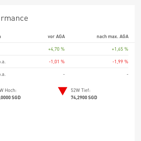
ormance
m
vor AGA
nach max. AGA
+4,70 %
+1,65 %
.a.
-1,01 %
-1,99 %
.a.
-
-
W Hoch:
52W Tief:
,0000 SGD
74,2900 SGD