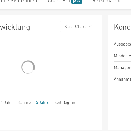
file / Kennzahlen
Chart-Pro
Risikomatrix
twicklung
Kond
Kurs-Chart
Ausgabe
Mindest
Managem
Annahme
1 Jahr
3 Jahre
5 Jahre
seit Beginn