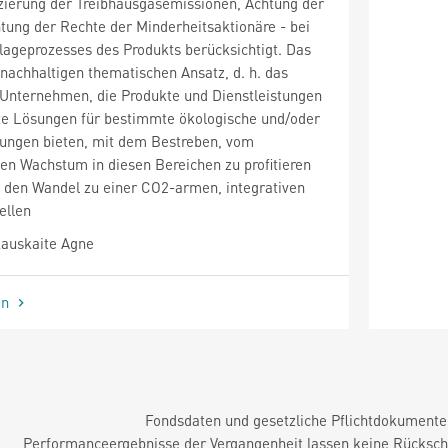
ierung der Treibhausgasemissionen, Achtung der
ung der Rechte der Minderheitsaktionäre - bei
lageprozesses des Produkts berücksichtigt. Das
 nachhaltigen thematischen Ansatz, d. h. das
n Unternehmen, die Produkte und Dienstleistungen
ete Lösungen für bestimmte ökologische und/oder
rungen bieten, mit dem Bestreben, vom
en Wachstum in diesen Bereichen zu profitieren
r den Wandel zu einer CO2-armen, integrativen
ellen
auskaite Agne
en
Fondsdaten und gesetzliche Pflichtdokument
Performanceergebnisse der Vergangenheit lassen keine Rückschl