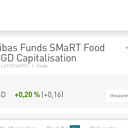
ibas Funds SMaRT Food
SGD Capitalisation
 LU1721429311 | Fonds
GD
+0,20 %
(
+0,16
)
thesauri