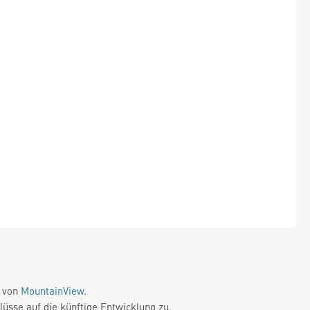
e von
MountainView
.
üsse auf die künftige Entwicklung zu.