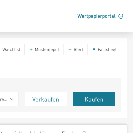
Wertpapierportal
Watchlist
Musterdepot
Alert
Factsheet
Verkaufen
Kaufen
erend