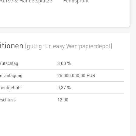
Kurse & Handelsplätze
Fondsprofil
itionen
(gültig für easy Wertpapierdepot)
aufschlag
3,00 %
veranlagung
25.000.000,00 EUR
entgebühr
0,37 %
schluss
12:00