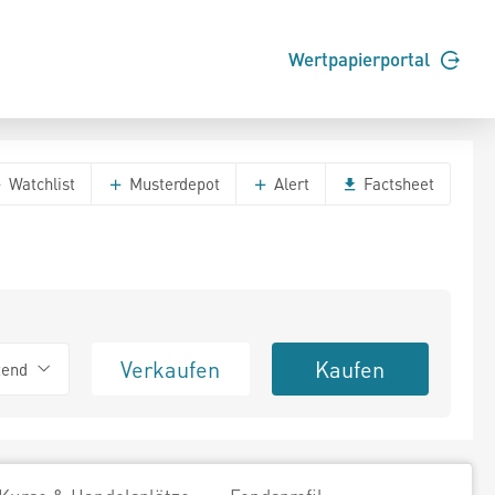
Wertpapierportal
Watchlist
Musterdepot
Alert
Factsheet
Verkaufen
Kaufen
tend