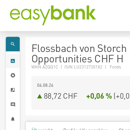
Flossbach von Storch
Opportunities CHF H
WKN A2QQ1C | ISIN LU2312730182 | Fonds
06.08.26
88,72 CHF
+0,06 %
(
+0,0