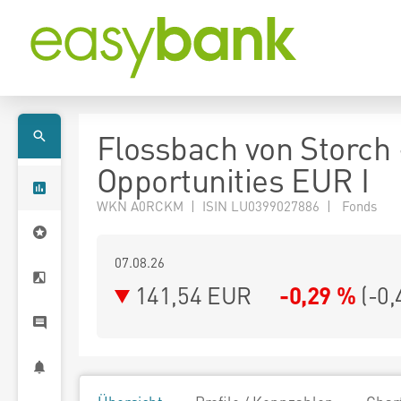
Flossbach von Storch
Opportunities EUR I
WKN A0RCKM | ISIN LU0399027886 | Fonds
07.08.26
141,54 EUR
-0,29 %
(
-0,