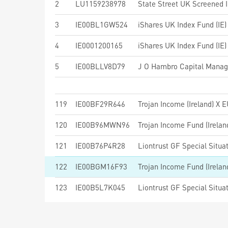
2
LU1159238978
State Street UK Screened 
3
IE00BL1GW524
iShares UK Index Fund (IE
4
IE0001200165
iShares UK Index Fund (IE
5
IE00BLLV8D79
119
IE00BF29R646
Trojan Income (Ireland) X 
120
IE00B96MWN96
Trojan Income Fund (Irela
121
IE00B76P4R28
122
IE00BGM16F93
Trojan Income Fund (Irela
123
IE00B5L7K045