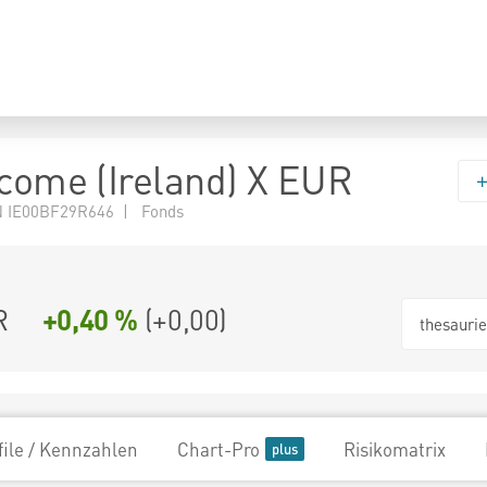
ncome (Ireland) X EUR
 IE00BF29R646 | Fonds
R
+0,40 %
(
+0,00
)
thesauri
file / Kennzahlen
Chart-Pro
Risikomatrix