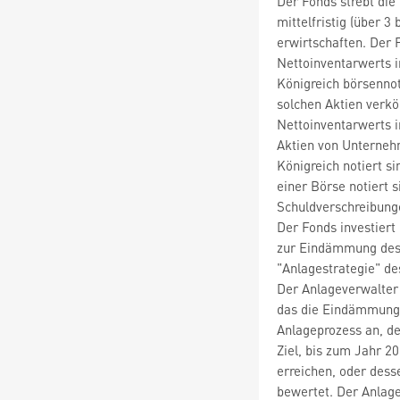
Der Fonds strebt die
mittelfristig (über 3
erwirtschaften. Der
Nettoinventarwerts i
Königreich börsennot
solchen Aktien verkö
Nettoinventarwerts i
Aktien von Unterneh
Königreich notiert s
einer Börse notiert s
Schuldverschreibung
Der Fonds investiert
zur Eindämmung des 
"Anlagestrategie" de
Der Anlageverwalter 
das die Eindämmung 
Anlageprozess an, d
Ziel, bis zum Jahr 2
erreichen, oder desse
bewertet. Der Anlag