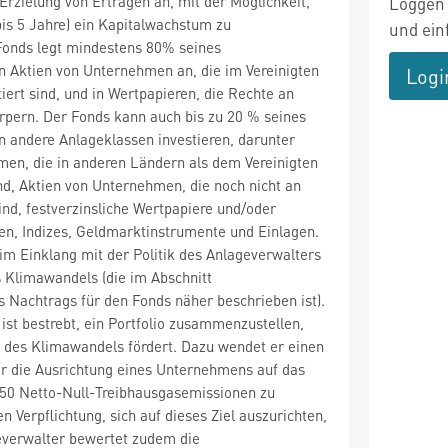
 Erzielung von Erträgen an, mit der Möglichkeit,
Loggen 
 bis 5 Jahre) ein Kapitalwachstum zu
und ein
 Fonds legt mindestens 80% seines
n Aktien von Unternehmen an, die im Vereinigten
Logi
iert sind, und in Wertpapieren, die Rechte an
rpern. Der Fonds kann auch bis zu 20 % seines
n andere Anlageklassen investieren, darunter
men, die in anderen Ländern als dem Vereinigten
ind, Aktien von Unternehmen, die noch nicht an
ind, festverzinsliche Wertpapiere und/oder
en, Indizes, Geldmarktinstrumente und Einlagen.
 im Einklang mit der Politik des Anlageverwalters
Klimawandels (die im Abschnitt
s Nachtrags für den Fonds näher beschrieben ist).
ist bestrebt, ein Portfolio zusammenzustellen,
des Klimawandels fördert. Dazu wendet er einen
er die Ausrichtung eines Unternehmens auf das
050 Netto-Null-Treibhausgasemissionen zu
n Verpflichtung, sich auf dieses Ziel auszurichten,
everwalter bewertet zudem die