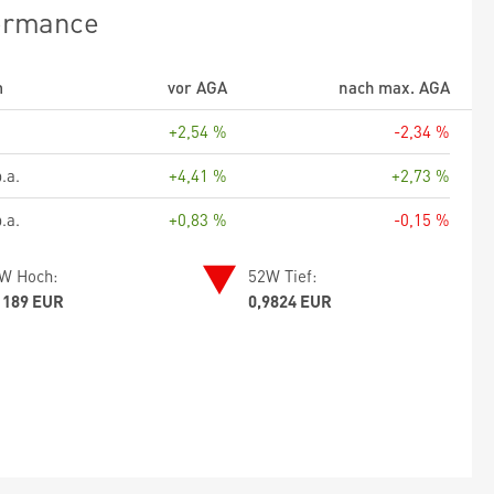
ormance
m
vor AGA
nach max. AGA
+2,54 %
-2,34 %
.a.
+4,41 %
+2,73 %
.a.
+0,83 %
-0,15 %
W Hoch:
52W Tief:
1189 EUR
0,9824 EUR