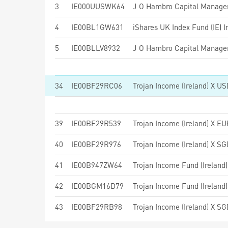
3
IE000UUSWK64
4
IE00BL1GW631
iShares UK Index Fund (IE) I
5
IE00BLLV8932
J O Hambro Capital Manag
34
IE00BF29RC06
Trojan Income (Ireland) X U
39
IE00BF29R539
Trojan Income (Ireland) X E
40
IE00BF29R976
Trojan Income (Ireland) X S
41
IE00B947ZW64
Trojan Income Fund (Irelan
42
IE00BGM16D79
Trojan Income Fund (Irelan
43
IE00BF29RB98
Trojan Income (Ireland) X S