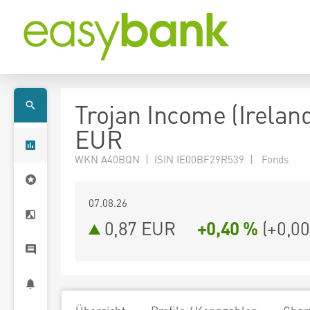
Trojan Income (Ireland
EUR
WKN A40BQN | ISIN IE00BF29R539 | Fonds
07.08.26
0,87 EUR
+0,40 %
(
+0,00