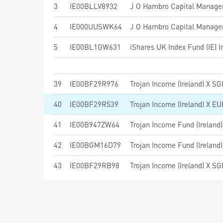
3
IE00BLLV8932
J O Hambro Capital Manag
4
IE000UUSWK64
5
IE00BL1GW631
iShares UK Index Fund (IE) I
39
IE00BF29R976
Trojan Income (Ireland) X S
40
IE00BF29R539
Trojan Income (Ireland) X E
41
IE00B947ZW64
Trojan Income Fund (Irelan
42
IE00BGM16D79
Trojan Income Fund (Irelan
43
IE00BF29RB98
Trojan Income (Ireland) X S