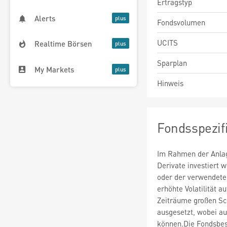
Ertragstyp
Alerts
Fondsvolumen
UCITS
Realtime Börsen
Sparplan
My Markets
Hinweis
Fondsspezif
Im Rahmen der Anlag
Derivate investiert
oder der verwendete
erhöhte Volatilität a
Zeiträume großen S
ausgesetzt, wobei au
können.Die Fondsbes