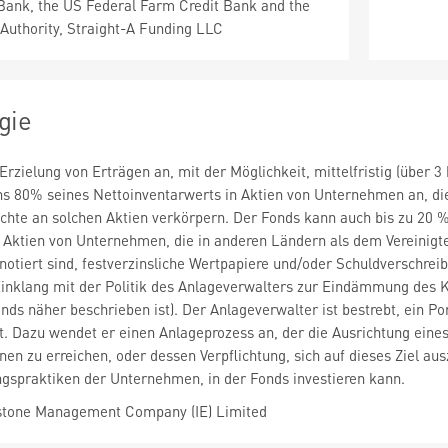
ank, the US Federal Farm Credit Bank and the
Authority, Straight-A Funding LLC
gie
Erzielung von Erträgen an, mit der Möglichkeit, mittelfristig (über 
s 80% seines Nettoinventarwerts in Aktien von Unternehmen an, die 
chte an solchen Aktien verkörpern. Der Fonds kann auch bis zu 20 
r Aktien von Unternehmen, die in anderen Ländern als dem Vereinigt
 notiert sind, festverzinsliche Wertpapiere und/oder Schuldverschre
Einklang mit der Politik des Anlageverwalters zur Eindämmung des K
nds näher beschrieben ist). Der Anlageverwalter ist bestrebt, ein 
. Dazu wendet er einen Anlageprozess an, der die Ausrichtung eine
en zu erreichen, oder dessen Verpflichtung, sich auf dieses Ziel a
spraktiken der Unternehmen, in der Fonds investieren kann.
tone Management Company (IE) Limited