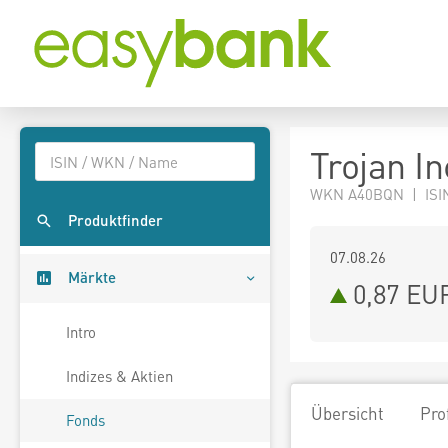
Trojan I
WKN A40BQN | ISI
Produktfinder
07.08.26
Märkte
0,87 EU
Intro
Indizes & Aktien
Übersicht
Pro
Fonds