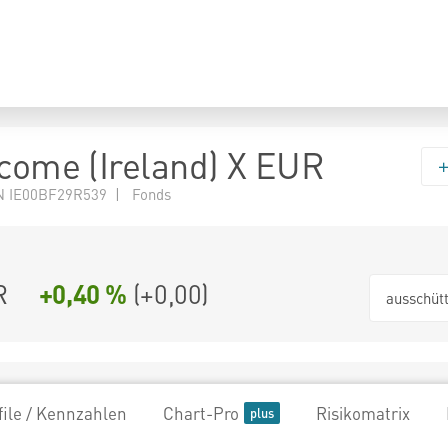
ncome (Ireland) X EUR
N IE00BF29R539 | Fonds
R
+0,40 %
(
+0,00
)
ausschüt
file / Kennzahlen
Chart-Pro
Risikomatrix