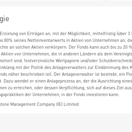
gie
Erzielung von Erträgen an, mit der Möglichkeit, mittelfristig (über 
s 80% seines Nettoinventarwerts in Aktien von Unternehmen an, die 
chte an solchen Aktien verkörpern. Der Fonds kann auch bis zu 20 
r Aktien von Unternehmen, die in anderen Ländern als dem Vereinigt
 notiert sind, festverzinsliche Wertpapiere und/oder Schuldverschre
Einklang mit der Politik des Anlageverwalters zur Eindämmung des K
nds näher beschrieben ist). Der Anlageverwalter ist bestrebt, ein 
. Dazu wendet er einen Anlageprozess an, der die Ausrichtung eine
en zu erreichen, oder dessen Verpflichtung, sich auf dieses Ziel a
spraktiken der Unternehmen, in der Fonds investieren kann.
tone Management Company (IE) Limited