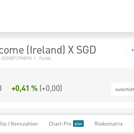
ncome (Ireland) X SGD
 IE00BF29RB98 | Fonds
D
+0,41 %
(
+0,00
)
ausschüt
file / Kennzahlen
Chart-Pro
Risikomatrix