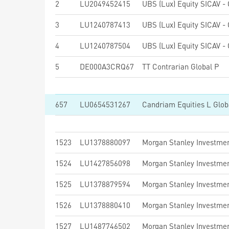
2
LU2049452415
3
LU1240787413
4
LU1240787504
5
DE000A3CRQ67
TT Contrarian Global P
657
LU0654531267
1523
LU1378880097
1524
LU1427856098
1525
LU1378879594
1526
LU1378880410
1527
LU1487746502