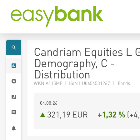
Candriam Equities L 
Demography, C -
Distribution
WKN A115ME | ISIN LU0654531267 | Fonds
04.08.26
321,19 EUR
+1,32 %
(
+4