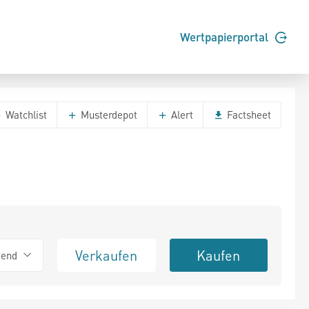
Wertpapierportal
Watchlist
Musterdepot
Alert
Factsheet
Verkaufen
Kaufen
tend