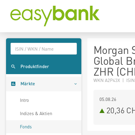
Morgan S
Global B
Produktfinder
ZHR (CH
WKN A2P43X | ISIN
Märkte
05.08.26
Intro
20,36 C
Indizes & Aktien
Fonds