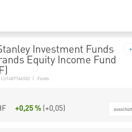
tanley Investment Funds
rands Equity Income Fund
F)
 LU1487746502 | Fonds
HF
+0,25 %
(
+0,05
)
ausschüt