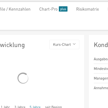
file / Kennzahlen
Chart-Pro
Risikomatrix
twicklung
Kond
Kurs-Chart
Ausgabe
Mindest
Managem
Annahme
1 Jahr
3 Jahre
5 Jahre
seit Beginn