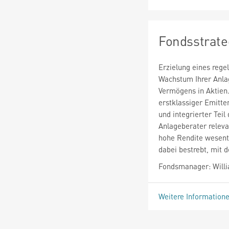
Fondsstrate
Erzielung eines rege
Wachstum Ihrer Anla
Vermögens in Aktien.
erstklassiger Emitten
und integrierter Tei
Anlageberater relevan
hohe Rendite wesentl
dabei bestrebt, mi
Fondsmanager: Will
Weitere Information