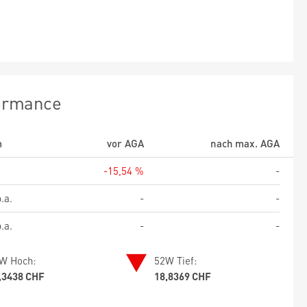
ormance
m
vor AGA
nach max. AGA
-15,54 %
-
.a.
-
-
.a.
-
-
W Hoch:
52W Tief:
,3438 CHF
18,8369 CHF