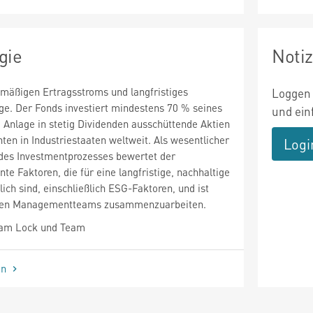
gie
Noti
lmäßigen Ertragsstroms und langfristiges
Loggen 
ge. Der Fonds investiert mindestens 70 % seines
und ein
 Anlage in stetig Dividenden ausschüttende Aktien
ten in Industriestaaten weltweit. Als wesentlicher
Logi
l des Investmentprozesses bewertet der
te Faktoren, die für eine langfristige, nachhaltige
ich sind, einschließlich ESG-Faktoren, und ist
t den Managementteams zusammenzuarbeiten.
iam Lock und Team
en