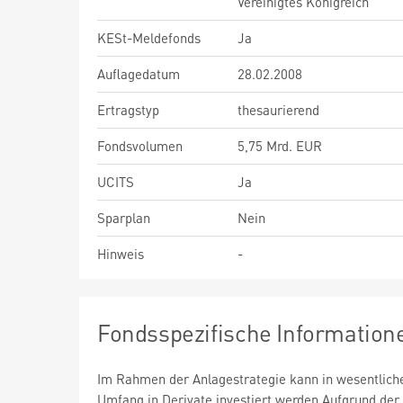
Vereinigtes Königreich
KESt-Meldefonds
Ja
Auflagedatum
28.02.2008
Ertragstyp
thesaurierend
Fondsvolumen
5,75 Mrd. EUR
UCITS
Ja
Sparplan
Nein
Hinweis
-
Fondsspezifische Information
Im Rahmen der Anlagestrategie kann in wesentlic
Umfang in Derivate investiert werden.Aufgrund der