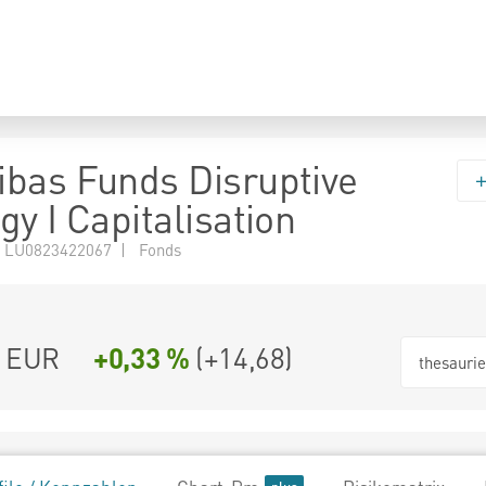
bas Funds Disruptive
y I Capitalisation
 LU0823422067 | Fonds
3 EUR
+0,33 %
(
+14,68
)
thesauri