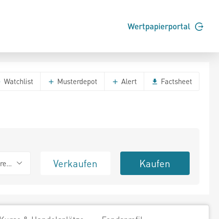
Wertpapierportal
Watchlist
Musterdepot
Alert
Factsheet
Verkaufen
Kaufen
erend