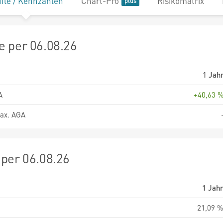
file / Kennzahlen
Chart-Pro
Risikomatrix
 per 06.08.26
1 Jah
A
+40,63 
ax. AGA
per 06.08.26
1 Jah
21,09 