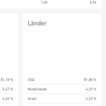
1
1,04
0,56
Länder
81,18 %
USA
81,88 %
5,47 %
Niederlande
4,25 %
4,40 %
Israel
4,23 %