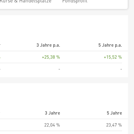
Kurse & Handelsplätze
Fondsprofil
r
3 Jahre p.a.
5 Jahre p.a.
%
+25,38 %
+15,52 %
-
-
-
r
3 Jahre
5 Jahre
%
22,04 %
23,47 %