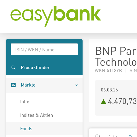
BNP Pari
Technolog
Produktfinder
WKN A1T8YB | ISIN
Märkte
06.08.26
4.470,7
Intro
Indizes & Aktien
Fonds