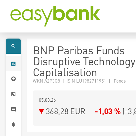
BNP Paribas Funds
Disruptive Technology
Capitalisation
WKN A2P3Q8 | ISIN LU1982711951 | Fonds
05.08.26
368,28 EUR
-1,03 %
(
-3,