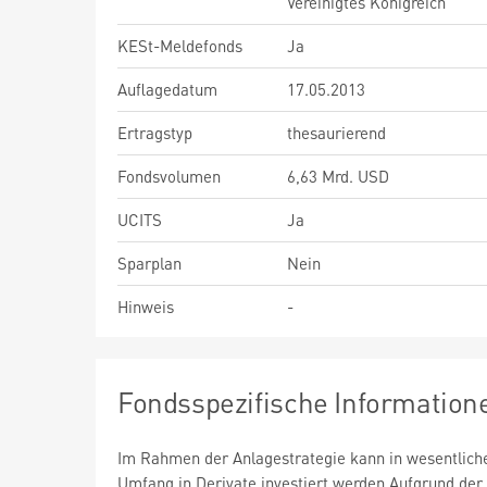
Vereinigtes Königreich
KESt-Meldefonds
Ja
Auflagedatum
17.05.2013
Ertragstyp
thesaurierend
Fondsvolumen
6,63 Mrd. USD
UCITS
Ja
Sparplan
Nein
Hinweis
-
Fondsspezifische Information
Im Rahmen der Anlagestrategie kann in wesentlic
Umfang in Derivate investiert werden.Aufgrund der