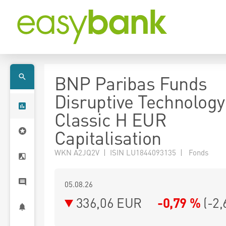
BNP Paribas Funds
Disruptive Technology
Classic H EUR
Capitalisation
WKN A2JQ2V | ISIN LU1844093135 | Fonds
05.08.26
336,06 EUR
-0,79 %
(
-2,