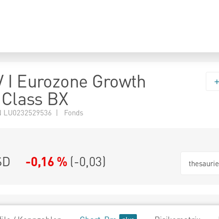
 I Eurozone Growth
o Class BX
 LU0232529536 | Fonds
SD
-0,16 %
(
-0,03
)
thesauri