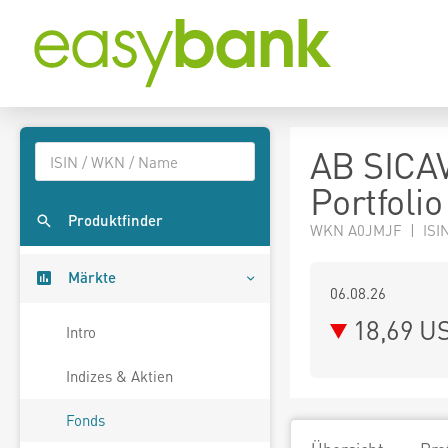
AB SICAV
Portfoli
Produktfinder
WKN A0JMJF | ISIN
Märkte
06.08.26
18,69 U
Intro
Indizes & Aktien
Fonds