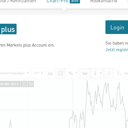
file / Kennzahlen
Chart-Pro
Risikomatrix
Login
Sie haben n
hren Markets plus Account ein.
Jetzt regist