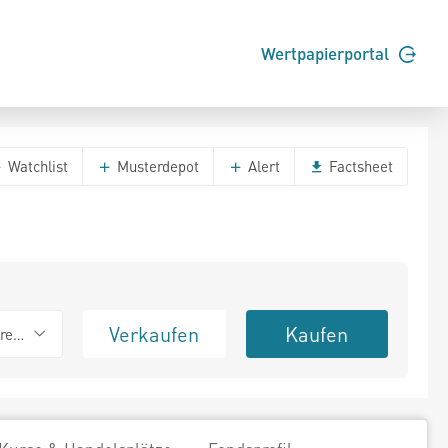
Wertpapierportal
Watchlist
Musterdepot
Alert
Factsheet
Verkaufen
Kaufen
erend