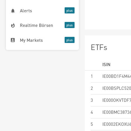
Alerts
Realtime Börsen
My Markets
ETFs
ISIN
1
IE00BD1F4M4
2
IE00BSPLC52
3
IE000OKVTDF
4
IE00BMC3873
5
IE0002EKOXU