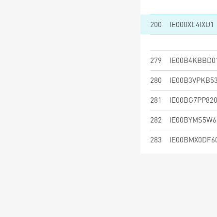
200
IE000XL4IXU1
279
IE00B4KBBD0
280
IE00B3VPKB5
281
IE00BG7PP82
282
IE00BYMS5W6
283
IE00BMX0DF6