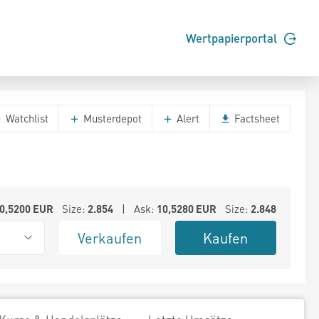
Wertpapierportal
Watchlist
Musterdepot
Alert
Factsheet
0,5200
EUR
Size:
2.854
| Ask:
10,5280
EUR
Size:
2.848
Verkaufen
Kaufen
t