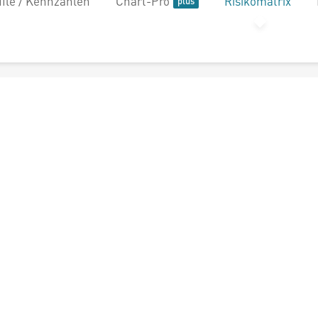
file / Kennzahlen
Chart-Pro
Risikomatrix