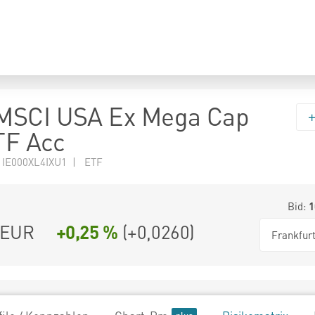
MSCI USA Ex Mega Cap
TF Acc
 IE000XL4IXU1 | ETF
Bid:
1
EUR
+0,25 %
(
+0,0260
)
Frankfur