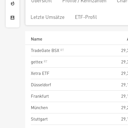
Übersicht
Profile / Kennzahlen
Char
Letzte Umsätze
ETF-Profil
Name
TradeGate BSX
29,
gettex
29,
Xetra ETF
29,
Düsseldorf
29,
Frankfurt
29,
München
29,
Stuttgart
29,