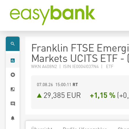
Franklin FTSE Emerg
Markets UCITS ETF - 
WKN A408N2 | ISIN IE0004I037N4 | ETF
07.08.26 15:00:11
RT
29,385
EUR
+1,15 %
(
+0