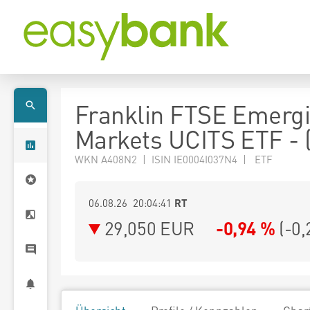
Franklin FTSE Emerg
Markets UCITS ETF - 
WKN A408N2 | ISIN IE0004I037N4 | ETF
06.08.26 20:04:41
RT
29,050
EUR
-0,94 %
(
-0,