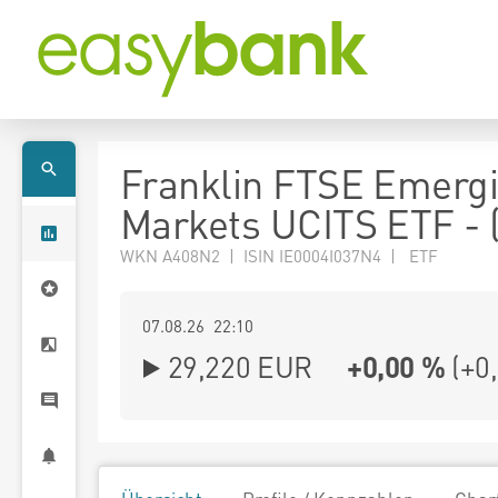
Franklin FTSE Emerg
Markets UCITS ETF - 
WKN A408N2 | ISIN IE0004I037N4 | ETF
07.08.26 22:10
29,220
EUR
+0,00 %
(
+0