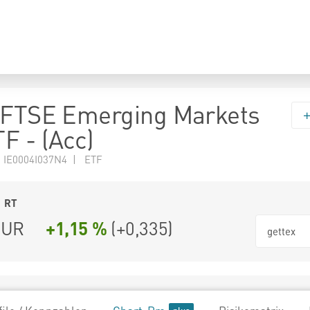
 FTSE Emerging Markets
F - (Acc)
 IE0004I037N4 | ETF
1
RT
UR
+1,15 %
(
+0,335
)
gettex