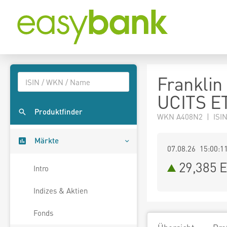
Franklin
UCITS ET
Produktfinder
WKN A408N2 | ISIN
Märkte
07.08.26 15:00:1
29,385
E
Intro
Indizes & Aktien
Fonds