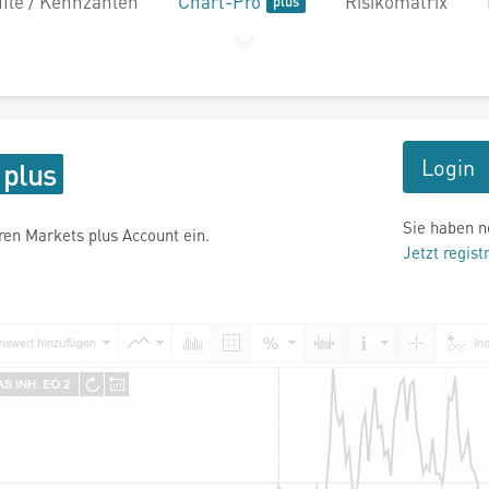
file / Kennzahlen
Chart-Pro
Risikomatrix
Login
Sie haben n
hren Markets plus Account ein.
Jetzt regist