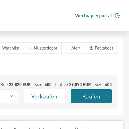
Wertpapierportal
Watchlist
Musterdepot
Alert
Factsheet
Bid:
28,820
EUR
Size:
400
| Ask:
29,870
EUR
Size:
400
Verkaufen
Kaufen