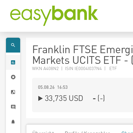
Franklin FTSE Emerg
Markets UCITS ETF - 
WKN A408N2 | ISIN IE0004I037N4 | ETF
05.08.26 16:53
33,735
USD
-
(
-
)