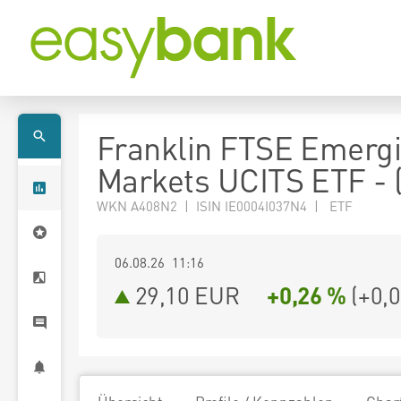
Franklin FTSE Emerg
Markets UCITS ETF - 
WKN A408N2 | ISIN IE0004I037N4 | ETF
06.08.26 11:16
29,10
EUR
+0,26 %
(
+0,