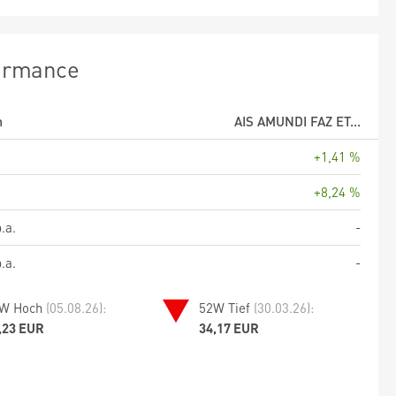
ormance
m
AIS AMUNDI FAZ ET...
+1,41 %
+8,24 %
.a.
-
.a.
-
W Hoch
(05.08.26):
52W Tief
(30.03.26):
,23 EUR
34,17 EUR