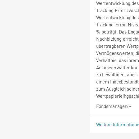
Wertentwicklung des 
Tracking Error zwisc
Wertentwicklung des 
Tracking-Error-Nivea
% beträgt. Das Engag
Nachbildung erreicht
übertragbaren Wertp
Vermögenswerten, die
Verhältnis, das ihre
Anlageverwalter kann
zu bewältigen, aber
einem Indexbestandte
zum Ausgleich seiner
Wertpapierleihgeschä
Fondsmanager: -
Weitere Information