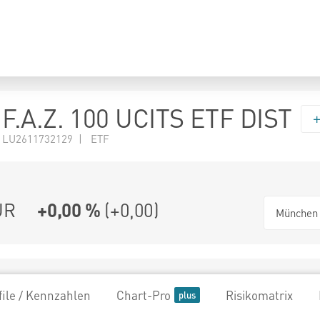
.A.Z. 100 UCITS ETF DIST
 LU2611732129 | ETF
UR
+0,00 %
(
+0,00
)
München
file / Kennzahlen
Chart-Pro
Risikomatrix