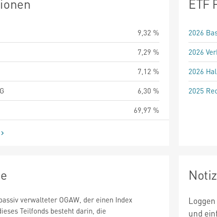
tionen
ETF 
9,32 %
2026 Bas
7,29 %
2026 Ver
7,12 %
2026 Hal
AG
6,30 %
2025 Rec
69,97 %
ie
Noti
n passiv verwalteter OGAW, der einen Index
Loggen 
dieses Teilfonds besteht darin, die
und ein