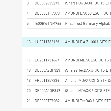
3
DE0002635273
iShares DivDAX® UCITS ETF
4
DE000ETF9090
AMUNDI DAX 50 ESG II UCIT
5
IE00BWTNM966
First Trust Germany Alpha
13
LU2611732129
AMUNDI F.A.Z. 100 UCITS E
17
LU2611731667
AMUNDI MDAX ESG UCITS 
18
DE000A2QP323
iShares TecDAX® UCITS ETF
19
FR0011857234
Amundi MDAX UCITS ETF Di
20
DE000A2QP349
iShares MDAX® UCITS ETF 
21
DE000ETF9082
AMUNDI TecDAX UCITS ETF 