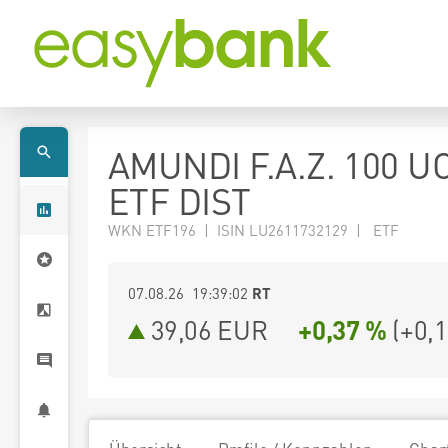
AMUNDI F.A.Z. 100 U
ETF DIST
WKN ETF196 | ISIN LU2611732129 | ETF
07.08.26 19:39:02
RT
39,06
EUR
+0,37 %
(
+0,