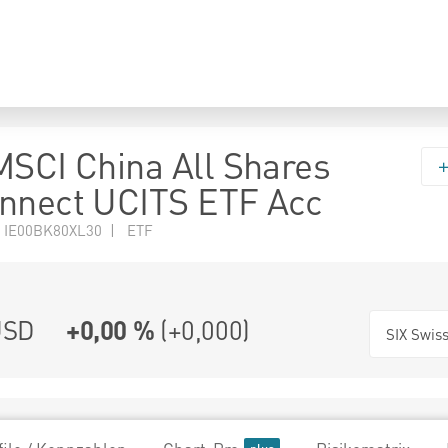
MSCI China All Shares
nnect UCITS ETF Acc
 IE00BK80XL30 | ETF
SD
+0,00 %
(
+0,000
)
SIX Swis