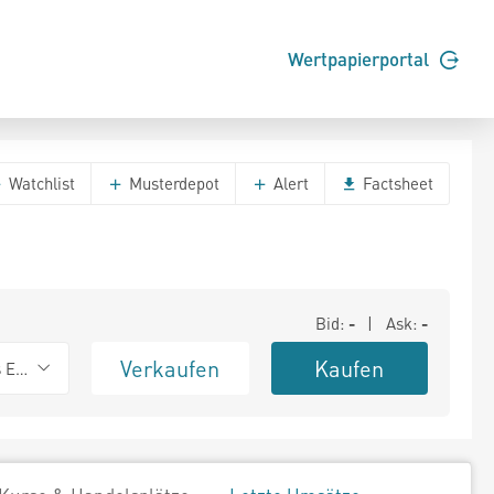
Wertpapierportal
Watchlist
Musterdepot
Alert
Factsheet
Bid:
-
| Ask:
-
Verkaufen
Kaufen
s Exchange