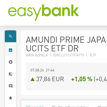
AMUNDI PRIME JAPA
UCITS ETF DR
WKN A2PBLK | ISIN LU1931974775 | ETF
07.08.26 21:46
37,86
EUR
+1,05 %
(
+0,