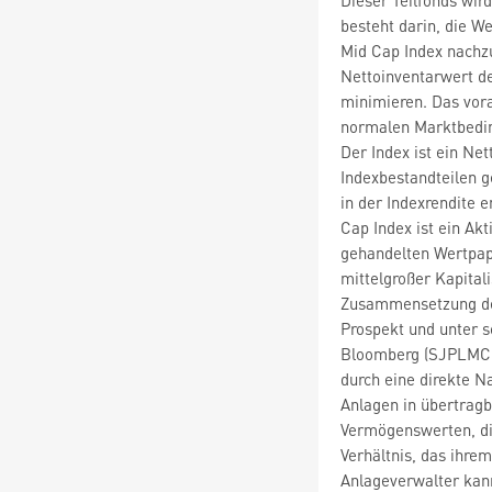
besteht darin, die W
Mid Cap Index nachz
Nettoinventarwert de
minimieren. Das vora
normalen Marktbedin
Der Index ist ein Ne
Indexbestandteilen g
in der Indexrendite 
Cap Index ist ein Akt
gehandelten Wertpap
mittelgroßer Kapital
Zusammensetzung des
Prospekt und unter s
Bloomberg (SJPLMCN)
durch eine direkte N
Anlagen in übertrag
Vermögenswerten, die
Verhältnis, das ihre
Anlageverwalter kann