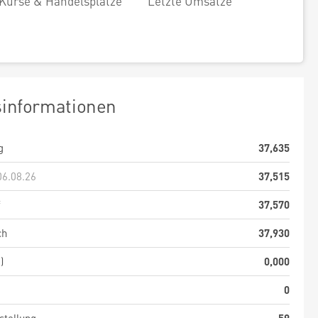
Kurse & Handelsplätze
Letzte Umsätze
sinformationen
g
37,635
06.08.26
37,515
f
37,570
ch
37,930
)
0,000
0