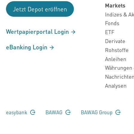
Markets
Jetzt Depot eröffnen
Indizes & A
Fonds
Wertpapierportal Login
ETF
Derivate
eBanking Login
Rohstoffe
Anleihen
Währungen 
Nachrichte
Analysen
easybank
BAWAG
BAWAG Group