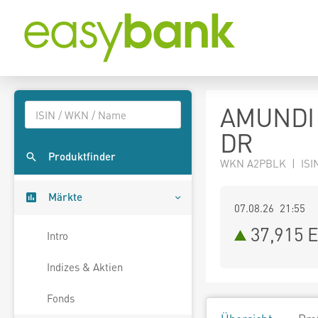
AMUNDI 
DR
Produktfinder
WKN A2PBLK | ISI
Märkte
07.08.26 21:55
37,915
E
Intro
Indizes & Aktien
Fonds