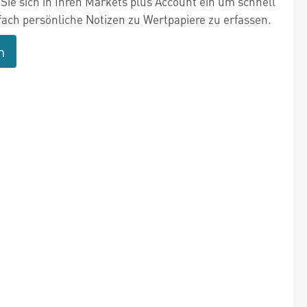
Sie sich in Ihren Markets plus Account ein um schnell
fach persönliche Notizen zu Wertpapiere zu erfassen.
n