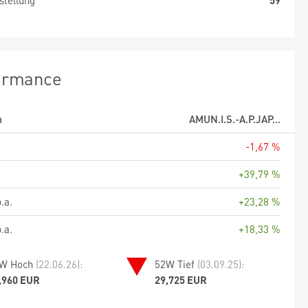
stellung
59
ormance
m
AMUN.I.S.-A.P.JAP...
-1,67 %
+39,79 %
.a.
+23,28 %
.a.
+18,33 %
W Hoch
(22.06.26):
52W Tief
(03.09.25):
,960 EUR
29,725 EUR