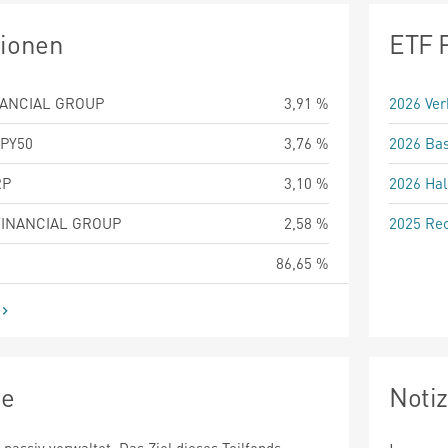
tionen
ETF 
NANCIAL GROUP
3,91 %
2026 Ver
PY50
3,76 %
2026 Bas
RP
3,10 %
2026 Hal
FINANCIAL GROUP
2,58 %
2025 Rec
86,65 %
ie
Noti
 passiv verwaltet. Das Ziel dieses Teilfonds