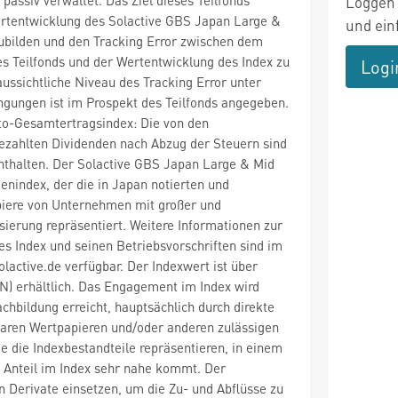
Loggen 
ertentwicklung des Solactive GBS Japan Large &
und ein
ubilden und den Tracking Error zwischen dem
s Teilfonds und der Wertentwicklung des Index zu
Logi
ussichtliche Niveau des Tracking Error unter
gungen ist im Prospekt des Teilfonds angegeben.
tto-Gesamtertragsindex: Die von den
ezahlten Dividenden nach Abzug der Steuern sind
enthalten. Der Solactive GBS Japan Large & Mid
ienindex, der die in Japan notierten und
iere von Unternehmen mit großer und
isierung repräsentiert. Weitere Informationen zur
 Index und seinen Betriebsvorschriften sind im
olactive.de verfügbar. Der Indexwert ist über
 erhältlich. Das Engagement im Index wird
achbildung erreicht, hauptsächlich durch direkte
baren Wertpapieren und/oder anderen zulässigen
 die Indexbestandteile repräsentieren, in einem
m Anteil im Index sehr nahe kommt. Der
 Derivate einsetzen, um die Zu- und Abflüsse zu