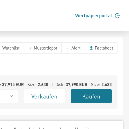
Wertpapierportal
Watchlist
Musterdepot
Alert
Factsheet
:
37,915
EUR
Size:
2.638
| Ask:
37,990
EUR
Size:
2.633
Verkaufen
Kaufen