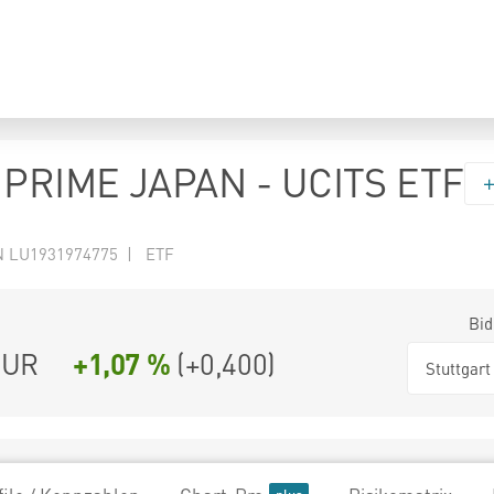
PRIME JAPAN - UCITS ETF
N LU1931974775 | ETF
Bid
UR
+1,07 %
(
+0,400
)
Stuttgart