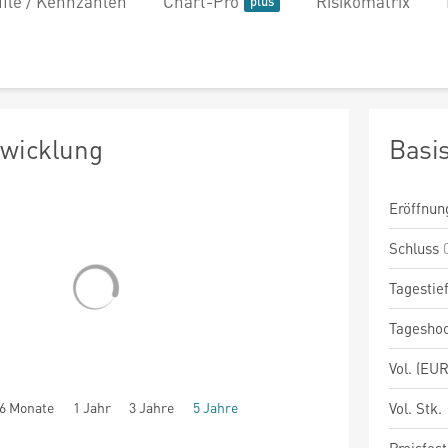
file / Kennzahlen
Chart-Pro
Risikomatrix
twicklung
Basi
Eröffnun
Schluss
Tagestie
Tagesho
Vol. (EUR
6 Monate
1 Jahr
3 Jahre
5 Jahre
Vol. Stk.