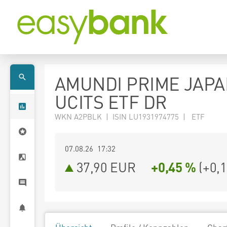
AMUNDI PRIME JAPA
UCITS ETF DR
WKN A2PBLK | ISIN LU1931974775 | ETF
07.08.26 17:32
37,90
EUR
+0,45 %
(
+0,