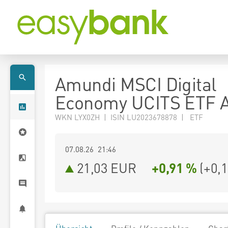
Amundi MSCI Digital
Economy UCITS ETF 
WKN LYX0ZH | ISIN LU2023678878 | ETF
07.08.26 21:46
21,03
EUR
+0,91 %
(
+0,