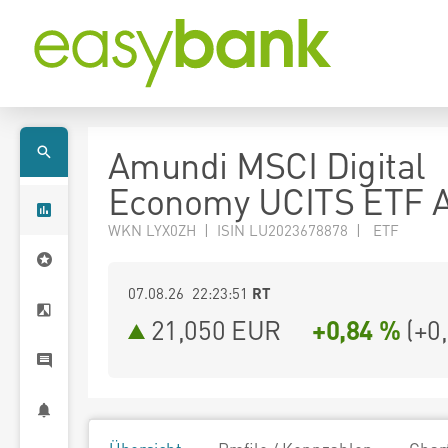
Amundi MSCI Digital
Economy UCITS ETF 
WKN LYX0ZH | ISIN LU2023678878 | ETF
07.08.26 22:23:51
RT
21,050
EUR
+0,84 %
(
+0