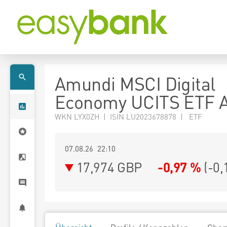
Amundi MSCI Digital
Economy UCITS ETF 
WKN LYX0ZH | ISIN LU2023678878 | ETF
07.08.26 22:10
17,974
GBP
-0,97 %
(
-0,