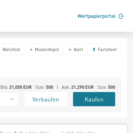
Wertpapierportal
Watchlist
Musterdepot
Alert
Factsheet
Bid:
21,050
EUR
Size:
500
| Ask:
21,290
EUR
Size:
500
Verkaufen
Kaufen