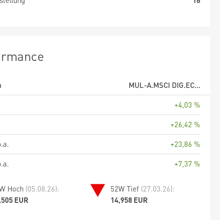
stellung
16
ormance
m
MUL-A.MSCI DIG.EC...
+4,03 %
+26,42 %
.a.
+23,86 %
.a.
+7,37 %
W Hoch
(05.08.26):
52W Tief
(27.03.26):
,505 EUR
14,958 EUR