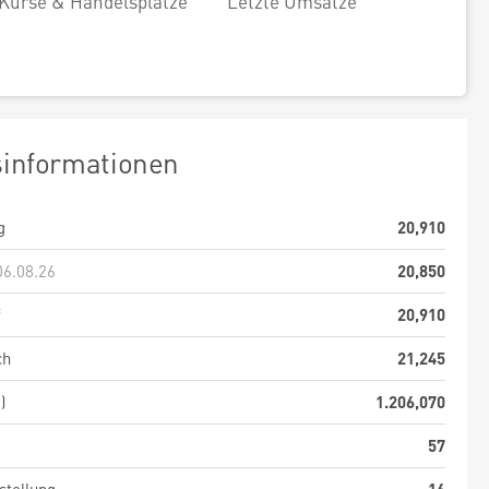
Kurse & Handelsplätze
Letzte Umsätze
sinformationen
g
20,910
06.08.26
20,850
f
20,910
ch
21,245
)
1.206,070
57