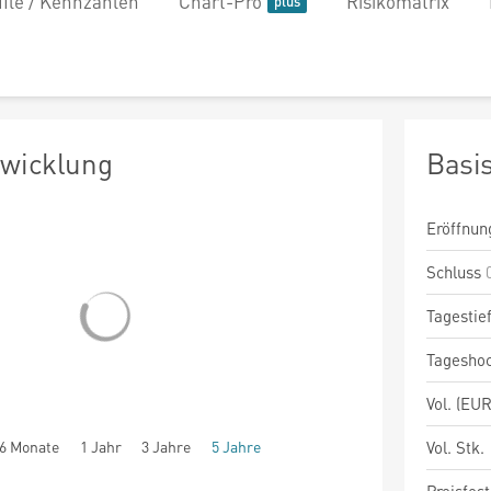
file / Kennzahlen
Chart-Pro
Risikomatrix
twicklung
Basi
Eröffnun
Schluss
Tagestie
Tagesho
Vol. (EUR
6 Monate
1 Jahr
3 Jahre
5 Jahre
Vol. Stk.