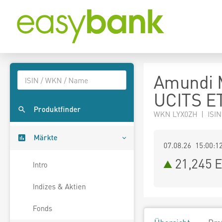
Amundi 
UCITS E
Produktfinder
WKN LYX0ZH | ISIN
Märkte
07.08.26 15:00:1
21,245
E
Intro
Indizes & Aktien
Fonds