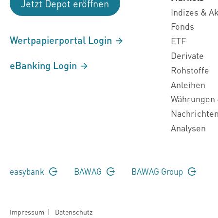
Jetzt Depot eröffnen
Indizes & A
Fonds
Wertpapierportal Login
ETF
Derivate
eBanking Login
Rohstoffe
Anleihen
Währungen 
Nachrichte
Analysen
easybank
BAWAG
BAWAG Group
Impressum
|
Datenschutz