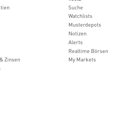
ktien
Suche
Watchlists
Musterdepots
Notizen
Alerts
Realtime Börsen
& Zinsen
My Markets
n