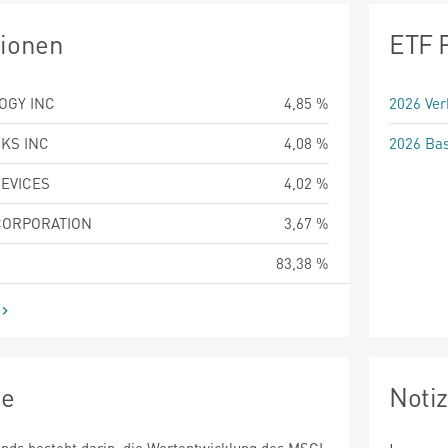
tionen
ETF 
OGY INC
4,85 %
2026 Ver
KS INC
4,08 %
2026 Bas
EVICES
4,02 %
CORPORATION
3,67 %
83,38 %
ie
Noti
fonds besteht darin, die Wertentwicklung des MSCI