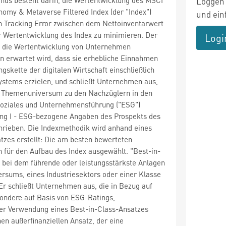
Loggen 
nomy & Metaverse Filtered Index (der "Index")
und ein
n Tracking Error zwischen dem Nettoinventarwert
r Wertentwicklung des Index zu minimieren. Der
Logi
b, die Wertentwicklung von Unternehmen
n erwartet wird, dass sie erhebliche Einnahmen
gskette der digitalen Wirtschaft einschließlich
stems erzielen, und schließt Unternehmen aus,
m Themenuniversum zu den Nachzüglern in den
oziales und Unternehmensführung ("ESG")
ang I - ESG-bezogene Angaben des Prospekts des
hrieben. Die Indexmethodik wird anhand eines
tzes erstellt: Die am besten bewerteten
für den Aufbau des Index ausgewählt. "Best-in-
z, bei dem führende oder leistungsstärkste Anlagen
ersums, eines Industriesektors oder einer Klasse
r schließt Unternehmen aus, die in Bezug auf
ondere auf Basis von ESG-Ratings,
ter Verwendung eines Best-in-Class-Ansatzes
nen außerfinanziellen Ansatz, der eine