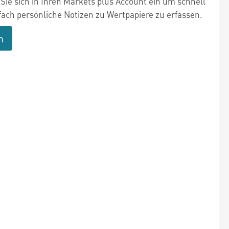
Sie sich in Ihren Markets plus Account ein um schnell
fach persönliche Notizen zu Wertpapiere zu erfassen.
n