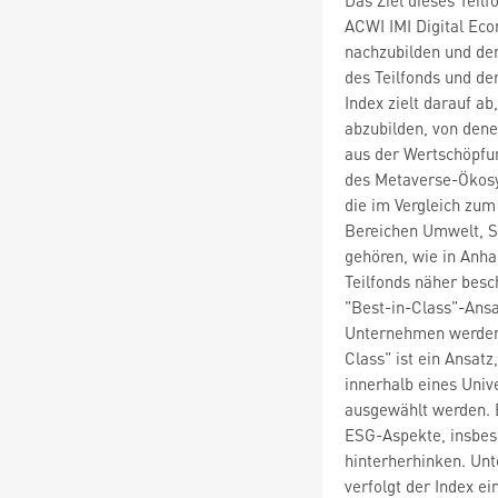
ACWI IMI Digital Eco
nachzubilden und de
des Teilfonds und de
Index zielt darauf a
abzubilden, von dene
aus der Wertschöpfun
des Metaverse-Ökosy
die im Vergleich zu
Bereichen Umwelt, S
gehören, wie in Anh
Teilfonds näher besc
"Best-in-Class"-Ansa
Unternehmen werden 
Class" ist ein Ansat
innerhalb eines Univ
ausgewählt werden. E
ESG-Aspekte, insbes
hinterherhinken. Un
verfolgt der Index ei