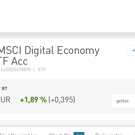
MSCI Digital Economy
TF Acc
 LU2023678878 | ETF
2
RT
UR
+1,89 %
(
+0,395
)
gettex