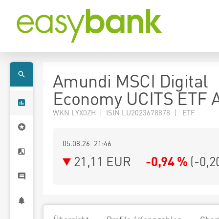
Amundi MSCI Digital
Economy UCITS ETF 
WKN LYX0ZH | ISIN LU2023678878 | ETF
05.08.26 21:46
21,11
EUR
-0,94 %
(
-0,2