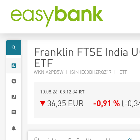
Franklin FTSE India 
ETF
WKN A2PB5W | ISIN IE00BHZRQZ17 | ETF
10.08.26 08:12:34
RT
36,35
EUR
-0,91 %
(
-0,3