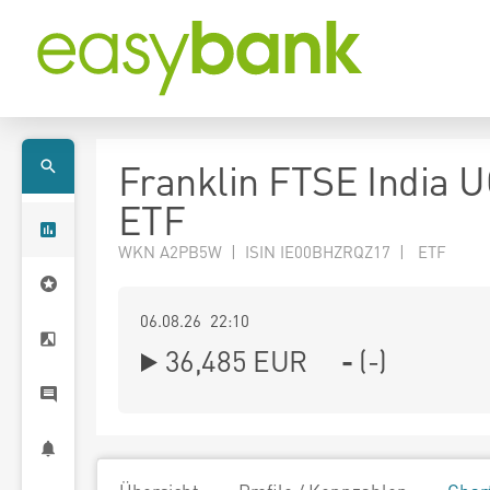
Franklin FTSE India 
ETF
WKN A2PB5W | ISIN IE00BHZRQZ17 | ETF
06.08.26 22:10
36,485
EUR
-
(
-
)