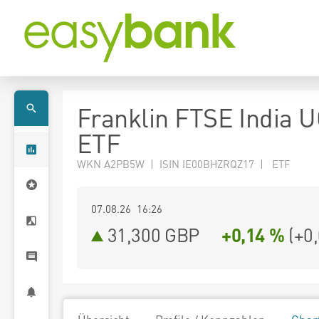
Franklin FTSE India 
ETF
WKN A2PB5W | ISIN IE00BHZRQZ17 | ETF
07.08.26 16:26
31,300
GBP
+0,14 %
(
+0