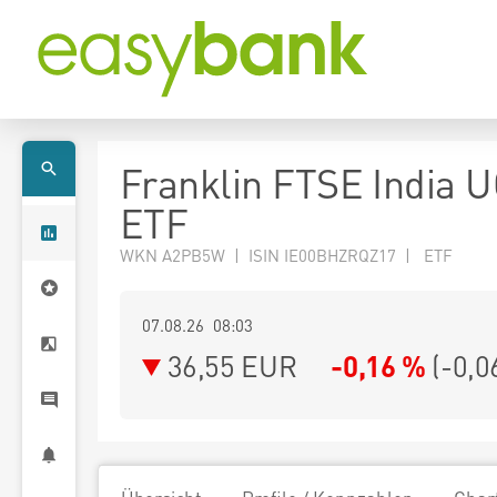
Franklin FTSE India 
ETF
WKN A2PB5W | ISIN IE00BHZRQZ17 | ETF
07.08.26 08:03
36,55
EUR
-0,16 %
(
-0,0