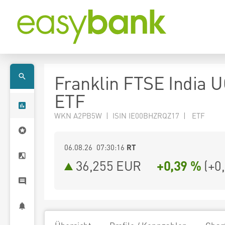
Franklin FTSE India 
ETF
WKN A2PB5W | ISIN IE00BHZRQZ17 | ETF
06.08.26 07:30:16
RT
36,255
EUR
+0,39 %
(
+0