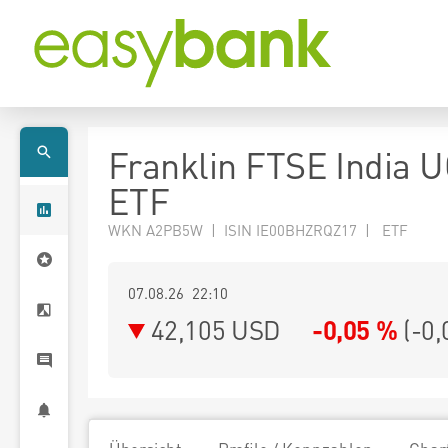
Franklin FTSE India 
ETF
WKN A2PB5W | ISIN IE00BHZRQZ17 | ETF
07.08.26 22:10
42,105
USD
-0,05 %
(
-0,