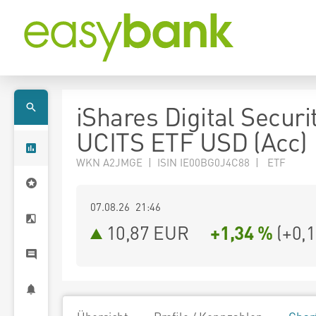
iShares Digital Securi
UCITS ETF USD (Acc)
WKN A2JMGE | ISIN IE00BG0J4C88 | ETF
07.08.26 21:46
10,87
EUR
+1,34 %
(
+0,