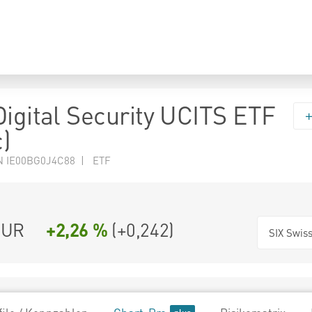
Digital Security UCITS ETF
)
N IE00BG0J4C88 | ETF
UR
+2,26 %
(
+0,242
)
SIX Swis