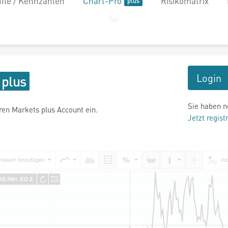
file / Kennzahlen
Chart-Pro
Risikomatrix
Login
Sie haben n
hren Markets plus Account ein.
Jetzt regist