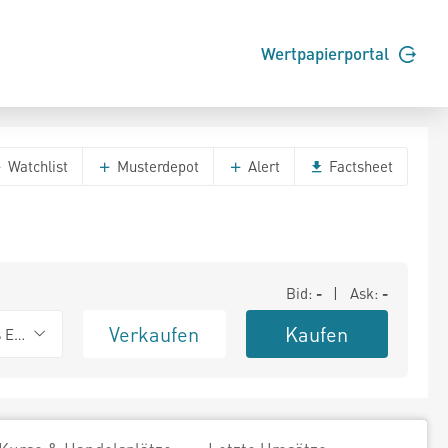
Wertpapierportal
Watchlist
Musterdepot
Alert
Factsheet
Bid:
-
| Ask:
-
Verkaufen
Kaufen
s Exchange