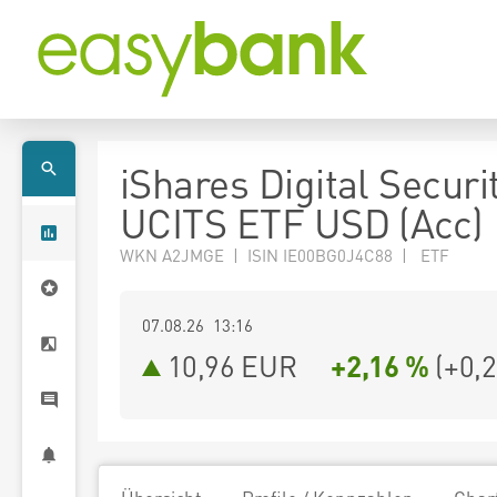
iShares Digital Securi
UCITS ETF USD (Acc)
WKN A2JMGE | ISIN IE00BG0J4C88 | ETF
07.08.26 13:16
10,96
EUR
+2,16 %
(
+0,