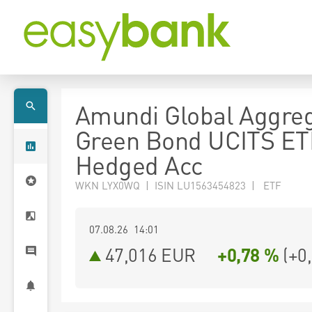
Amundi Global Aggre
Green Bond UCITS E
Hedged Acc
WKN LYX0WQ | ISIN LU1563454823 | ETF
07.08.26 14:01
47,016
EUR
+0,78 %
(
+0